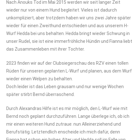
Nach Anouks Tod im Mai 2015 werden wir seit langer Zeit
wieder nur von einem Hund begleitet. Vieles ist dadurch
unkompliziert, aber trotzdem haben wir uns zwei Jahre später
wieder für einen Zweithund entschieden und aus unserem H-
Wurf Hedda bei uns behalten. Hedda bringt wieder Schwung in
unser Rudel, sie ist eine immerfröhliche Hündin und Fianna liebt
das Zusammenleben mit ihrer Tochter.
2023 finden wir auf der Clubsiegerschau des RZV einen tollen
Rüden für unseren geplanten L-Wurf und planen, aus dem Wurf
wieder einen Welpen zu behalten.
Doch leider ist das Leben grausam und nur wenige Wochen
später stirbt Bernd überraschend.
Durch Alexandras Hilfe ist es mir möglich, den L-Wurf wie mit
Bernd noch geplant durchzuführen. Lange überlege ich, ob ich
mir einen weiteren Hund zutraue: nun Alleinerziehend und
Berufstätig. Letztendlich enscheide ich mich dafür, denn
Fianna hat schon ein hohes Alter und Hedda soll im Falle von